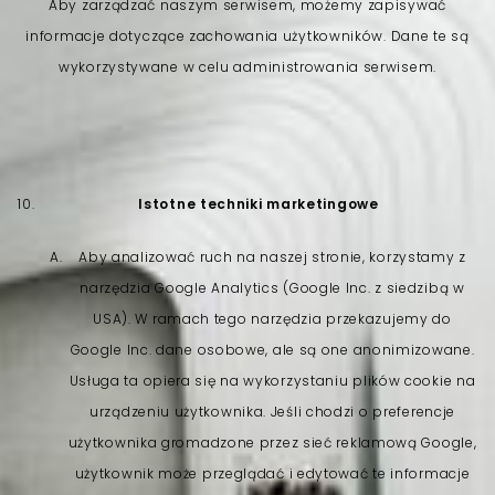
Aby zarządzać naszym serwisem, możemy zapisywać
informacje dotyczące zachowania użytkowników. Dane te są
wykorzystywane w celu administrowania serwisem.
Istotne techniki marketingowe
Aby analizować ruch na naszej stronie, korzystamy z
narzędzia Google Analytics (Google Inc. z siedzibą w
USA). W ramach tego narzędzia przekazujemy do
Google Inc. dane osobowe, ale są one anonimizowane.
Usługa ta opiera się na wykorzystaniu plików cookie na
urządzeniu użytkownika. Jeśli chodzi o preferencje
użytkownika gromadzone przez sieć reklamową Google,
użytkownik może przeglądać i edytować te informacje