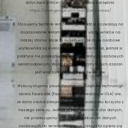
dotyczące plików cookie za pomocą narzędzia:
https://www.google.com/ads/preferences/
Stosujemy techniki remarketingowe, które pozwalają na
dopasowanie reklam do zachowań użytkowników na
naszej stronie. Może to sugerować, że dane osobowe
użytkownika są wykorzystywane do śledzenia, jednak w
praktyce nie przekazujemy żadnych danych osobowych
reklamodawcom. Warunkiem technicznym tych działań
jest włączona obsługa plików cookie.
Wykorzystujemy piksel Facebooka. Dzięki tej technologii
serwis Facebook (Facebook Inc. z siedzibą w USA) wie,
że dana osoba zarejestrowana na Facebooku korzysta z
naszego serwisu. Jednakże, jako administrator danych,
nie przekazujemy żadnych dodatkowych danych
osobowych do serwisu Facebook. Usługa ta opiera się