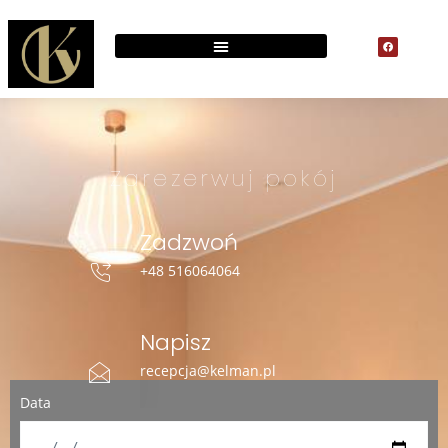
Zarezerwuj pokój
Zadzwoń
+48 516064064
Napisz
recepcja@kelman.pl
Data