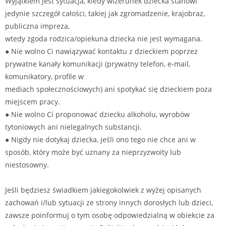
Wyjątkiem jest sytuacja, kiedy wizerunek dziecka stanowi
jedynie szczegół całości, takiej jak zgromadzenie, krajobraz,
publiczna impreza,
wtedy zgoda rodzica/opiekuna dziecka nie jest wymagana.
● Nie wolno Ci nawiązywać kontaktu z dzieckiem poprzez
prywatne kanały komunikacji (prywatny telefon, e-mail,
komunikatory, profile w
mediach społecznościowych) ani spotykać się dzieckiem poza
miejscem pracy.
● Nie wolno Ci proponować dziecku alkoholu, wyrobów
tytoniowych ani nielegalnych substancji.
● Nigdy nie dotykaj dziecka, jeśli ono tego nie chce ani w
sposób, który może być uznany za nieprzyzwoity lub
niestosowny.
Jeśli będziesz świadkiem jakiegokolwiek z wyżej opisanych
zachowań i/lub sytuacji ze strony innych dorosłych lub dzieci,
zawsze poinformuj o tym osobę odpowiedzialną w obiekcie za