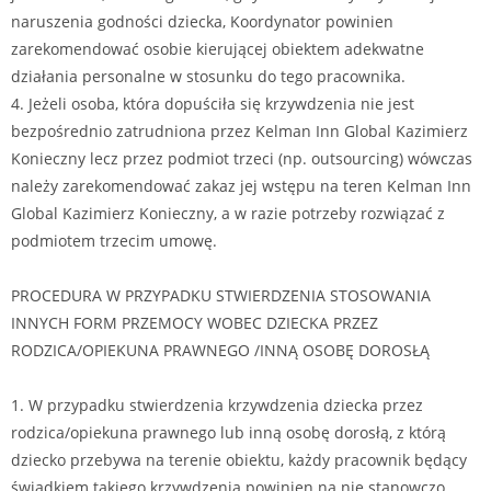
naruszenia godności dziecka, Koordynator powinien
zarekomendować osobie kierującej obiektem adekwatne
działania personalne w stosunku do tego pracownika.
4. Jeżeli osoba, która dopuściła się krzywdzenia nie jest
bezpośrednio zatrudniona przez Kelman Inn Global Kazimierz
Konieczny lecz przez podmiot trzeci (np. outsourcing) wówczas
należy zarekomendować zakaz jej wstępu na teren Kelman Inn
Global Kazimierz Konieczny, a w razie potrzeby rozwiązać z
podmiotem trzecim umowę.
PROCEDURA W PRZYPADKU STWIERDZENIA STOSOWANIA
INNYCH FORM PRZEMOCY WOBEC DZIECKA PRZEZ
RODZICA/OPIEKUNA PRAWNEGO /INNĄ OSOBĘ DOROSŁĄ
1. W przypadku stwierdzenia krzywdzenia dziecka przez
rodzica/opiekuna prawnego lub inną osobę dorosłą, z którą
dziecko przebywa na terenie obiektu, każdy pracownik będący
świadkiem takiego krzywdzenia powinien na nie stanowczo