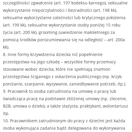
szczególności zgwałcenie (art. 197 kodeksu karnego), seksualne
wykorzystanie niepoczytalności i bezradności (art. 198 kk),
seksualne wykorzystanie zależności lub krytycznego położenia
(art. 199 kk), seksualne wykorzystanie osoby poniżej 15 roku
życia (art. 200 kk), grooming (uwiedzenie małoletniego za
pomocą środków porozumiewania się na odległość – art. 200a
kk).
8. Inne formy krzywdzenia dziecka niż popełnienie
przestępstwa na jego szkodę – wszystkie formy przemocy
stosowane wobec dziecka, które nie spełniają znamion
przestępstwa ściganego z oskarżenia publicznego (np. krzyk,
poniżanie, szarpanie, wyzywanie, zaniedbywanie potrzeb, itp.).
9. Pracownik to osoba zatrudniona na umowę o pracę lub
świadcząca pracę na podstawie zbliżonej umowy (np. zlecenie,
B2B, umowa o dzieło), a także stażysta, praktykant, wolontariusz
itp.
10. Pracownikiem zatrudnionym do pracy z dziećmi jest każda
osoba wykonująca zadania bądź delegowana do wykonywania