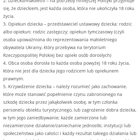
2. Dziecko/małoletni – na potrzeby niniejszej Polityki przyjmuje
się, że dzieckiem, jest każda osoba, która nie ukończyła 18 roku
życia.
3. Opiekun dziecka – przedstawiciel ustawowy dziecka: rodzic
albo opiekun; rodzic zastępczy; opiekun tymczasowy (czyli
osoba upoważniona do reprezentowania małoletniego
obywatela Ukrainy, który przebywa na terytorium
Rzeczypospolitej Polskiej bez opieki osób dorosłych)
4. Obca osoba dorosła to każda osoba powyżej 18 roku życia,
która nie jest dla dziecka jego rodzicem lub opiekunem
prawnym.
5. Krzywdzenie dziecka – należy rozumieć jako zachowanie,
które może stanowić popełnienie czynu zabronionego na
szkodę dziecka przez jakąkolwiek osobę, w tym członka
personelu obiektu turystycznego, lub zagrożenie dobra dziecka,
w tym jego zaniedbywanie; każde zamierzone lub
niezamierzone działanie/zaniechanie jednostki, instytucji lub
społeczeństwa jako całości i każdy rezultat takiego działania lub