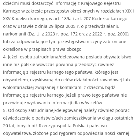
dziećmi musi dostarczyć informację z Krajowego Rejestru
Karnego w zakresie przestępstw określonych w rozdziałach XIX i
XXV Kodeksu karnego, w art. 189a i art. 207 Kodeksu karnego
oraz w ustawie z dnia 29 lipca 2005 r. o przeciwdziałaniu
narkomanii (Dz. U. z 2023 r. poz. 172 oraz z 2022 r. poz. 2600),
lub za odpowiadające tym przestępstwom czyny zabronione
określone w przepisach prawa obcego.
4. Jeżeli osoba zatrudniana/delegowana posiada obywatelstwo
inne niż polskie wówczas powinna przedłożyć również
informację z rejestru karnego tego państwa, którego jest
obywatelem, uzyskiwaną do celów działalności zawodowej lub
wolontariackiej związanej z kontaktami z dziećmi, bądź
informację z rejestru karnego, jeżeli prawo tego państwa nie
przewiduje wydawania informacji dla w/w celów.
5. Od osoby zatrudnianej/delegowanej należy również pobrać
oświadczenie o państwie/ach zamieszkiwania w ciągu ostatnich
20 lat, innych niż Rzeczypospolita Polska i państwo
obywatelstwa, złożone pod rygorem odpowiedzialności karnej.