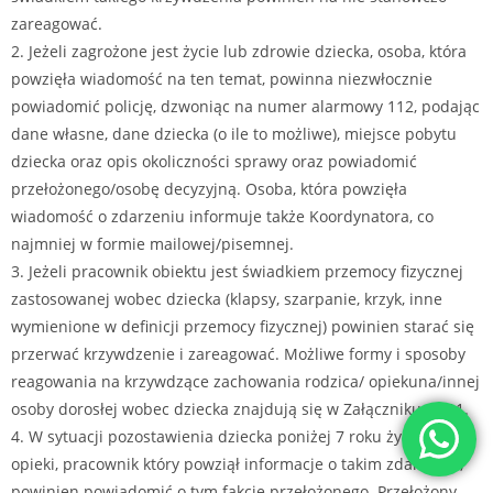
zareagować.
2. Jeżeli zagrożone jest życie lub zdrowie dziecka, osoba, która
powzięła wiadomość na ten temat, powinna niezwłocznie
powiadomić policję, dzwoniąc na numer alarmowy 112, podając
dane własne, dane dziecka (o ile to możliwe), miejsce pobytu
dziecka oraz opis okoliczności sprawy oraz powiadomić
przełożonego/osobę decyzyjną. Osoba, która powzięła
wiadomość o zdarzeniu informuje także Koordynatora, co
najmniej w formie mailowej/pisemnej.
3. Jeżeli pracownik obiektu jest świadkiem przemocy fizycznej
zastosowanej wobec dziecka (klapsy, szarpanie, krzyk, inne
wymienione w definicji przemocy fizycznej) powinien starać się
przerwać krzywdzenie i zareagować. Możliwe formy i sposoby
reagowania na krzywdzące zachowania rodzica/ opiekuna/innej
osoby dorosłej wobec dziecka znajdują się w Załączniku nr 11.
4. W sytuacji pozostawienia dziecka poniżej 7 roku życia bez
opieki, pracownik który powziął informacje o takim zdarzeniu,
powinien powiadomić o tym fakcie przełożonego. Przełożony,