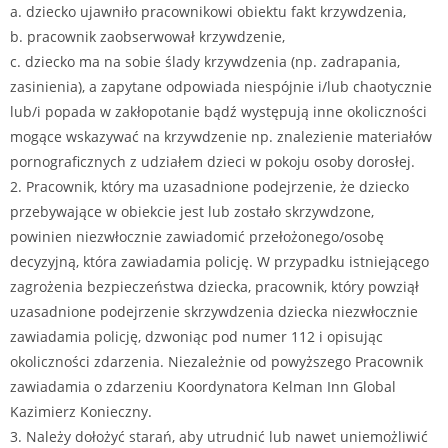
a. dziecko ujawniło pracownikowi obiektu fakt krzywdzenia,
b. pracownik zaobserwował krzywdzenie,
c. dziecko ma na sobie ślady krzywdzenia (np. zadrapania,
zasinienia), a zapytane odpowiada niespójnie i/lub chaotycznie
lub/i popada w zakłopotanie bądź występują inne okoliczności
mogące wskazywać na krzywdzenie np. znalezienie materiałów
pornograficznych z udziałem dzieci w pokoju osoby dorosłej.
2. Pracownik, który ma uzasadnione podejrzenie, że dziecko
przebywające w obiekcie jest lub zostało skrzywdzone,
powinien niezwłocznie zawiadomić przełożonego/osobę
decyzyjną, która zawiadamia policję. W przypadku istniejącego
zagrożenia bezpieczeństwa dziecka, pracownik, który powziął
uzasadnione podejrzenie skrzywdzenia dziecka niezwłocznie
zawiadamia policję, dzwoniąc pod numer 112 i opisując
okoliczności zdarzenia. Niezależnie od powyższego Pracownik
zawiadamia o zdarzeniu Koordynatora Kelman Inn Global
Kazimierz Konieczny.
3. Należy dołożyć starań, aby utrudnić lub nawet uniemożliwić