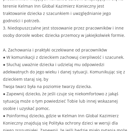
terenie Kelman Inn Global Kazimierz Konieczny jest
traktowanie dziecka z szacunkiem i uwzględnianie jego
godności i potrzeb.
3. Niedopuszczalne jest stosowanie przez pracowników i inne
osoby dorosłe wobec dziecka przemocy w jakiejkolwiek formie.
A. Zachowania i praktyki oczekiwane od pracowników
● W komunikacji z dzieckiem zachowuj cierpliwość i szacunek.
● Słuchaj uważnie dziecka i udzielaj mu odpowiedzi
adekwatnych do jego wieku i danej sytuacji. Komunikując się z
dzieckiem staraj się, by
Twoja twarz była na poziomie twarzy dziecka.
● Zapewnij dziecko, że jeśli czuje się niekomfortowo z jakąś
sytuacją może o tym powiedzieć Tobie lub innej wskazanej
osobie i uzyskać pomoc.
● Poinformuj dziecko, gdzie w Kelman Inn Global Kazimierz
Konieczny znajdują się Polityka ochrony dzieci w wersji dla
niego zrozumiałej. Zapewnij, że jeśli będzie miało pytania może