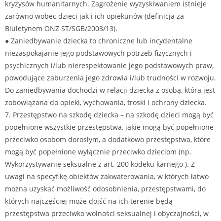
kryzysów humanitarnych. Zagrożenie wyzyskiwaniem istnieje
zarówno wobec dzieci jak i ich opiekunów (definicja za
Biuletynem ONZ ST/SGB/2003/13).
● Zaniedbywanie dziecka to chroniczne lub incydentalne
niezaspokajanie jego podstawowych potrzeb fizycznych i
psychicznych i/lub nierespektowanie jego podstawowych praw,
powodujące zaburzenia jego zdrowia i/lub trudności w rozwoju.
Do zaniedbywania dochodzi w relacji dziecka z osobą, która jest
zobowiązana do opieki, wychowania, troski i ochrony dziecka.
7. Przestępstwo na szkodę dziecka – na szkodę dzieci mogą być
popełnione wszystkie przestępstwa, jakie mogą być popełnione
przeciwko osobom dorosłym, a dodatkowo przestępstwa, które
mogą być popełnione wyłącznie przeciwko dzieciom (np.
Wykorzystywanie seksualne z art. 200 kodeku karnego ). Z
uwagi na specyfikę obiektów zakwaterowania, w których łatwo
można uzyskać możliwość odosobnienia, przestępstwami, do
których najczęściej może dojść na ich terenie będą
przestępstwa przeciwko wolności seksualnej i obyczajności, w