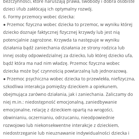
bezczynności, które naruszają prawa, swobody i dobra osobiste
dzieci i/lub zakłócają ich optymalny rozwój.
6. Formy przemocy wobec dziecka:
● Przemoc fizyczna wobec dziecka to przemoc, w wyniku której
dziecko doznaje faktycznej fizycznej krzywdy lub jest nią
potencjalnie zagrożone. Krzywda ta następuje w wyniku
działania bądź zaniechania działania ze strony rodzica lub
innej osoby odpowiedzialnej za dziecko, lub której dziecko ufa,
bądź która ma nad nim władzę. Przemoc fizyczna wobec
dziecka może być czynnością powtarzalną lub jednorazową.
● Przemoc psychiczna wobec dziecka to przewlekła, niefizyczna,
szkodliwa interakcja pomiędzy dzieckiem a opiekunem,
obejmująca zarówno działania, jak i zaniechania. Zaliczamy do
niej m.in.: niedostępność emocjonalną, zaniedbywanie
emocjonalne, relację z dzieckiem opartą na wrogości,
obwinianiu, oczernianiu, odrzucaniu, nieodpowiednie
rozwojowo lub niekonsekwentne interakcje z dzieckiem,
niedostrzeganie lub nieuznawanie indywidualności dziecka i