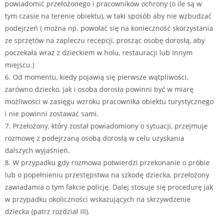
powiadomić przełożonego i pracowników ochrony (o ile są w
tym czasie na terenie obiektu), w taki sposób aby nie wzbudzać
podejrzeń ( można np. powołać się na konieczność skorzystania
ze sprzętów na zapleczu recepcji, prosząc osobę dorosłą, aby
poczekała wraz z dzieckiem w holu, restauracji lub innym
miejscu.)
6. Od momentu, kiedy pojawią się pierwsze wątpliwości,
zarówno dziecko, jak i osoba dorosła powinni być w miarę
możliwości w zasięgu wzroku pracownika obiektu turystycznego
i nie powinni zostawać sami.
7. Przełożony, który został powiadomiony o sytuacji, przejmuje
rozmowę z podejrzaną osobą dorosłą w celu uzyskania
dalszych wyjaśnień.
8. W przypadku gdy rozmowa potwierdzi przekonanie o próbie
lub o popełnieniu przestępstwa na szkodę dziecka, przełożony
zawiadamia o tym fakcie policję. Dalej stosuje się procedurę jak
w przypadku okoliczności wskazujących na skrzywdzenie
dziecka (patrz rozdział III).